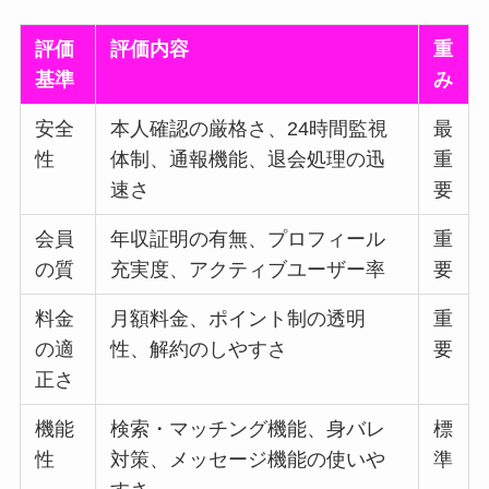
評価
評価内容
重
基準
み
安全
本人確認の厳格さ、24時間監視
最
性
体制、通報機能、退会処理の迅
重
速さ
要
会員
年収証明の有無、プロフィール
重
の質
充実度、アクティブユーザー率
要
料金
月額料金、ポイント制の透明
重
の適
性、解約のしやすさ
要
正さ
機能
検索・マッチング機能、身バレ
標
性
対策、メッセージ機能の使いや
準