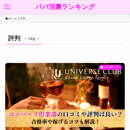
パパ活裏ランキング
ホーム
評判
評判
– tag –
パパ活アプリ